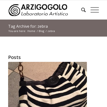
Tag Archive for: zebra
You are here:
Home
/
Blog
/
zebra
Posts