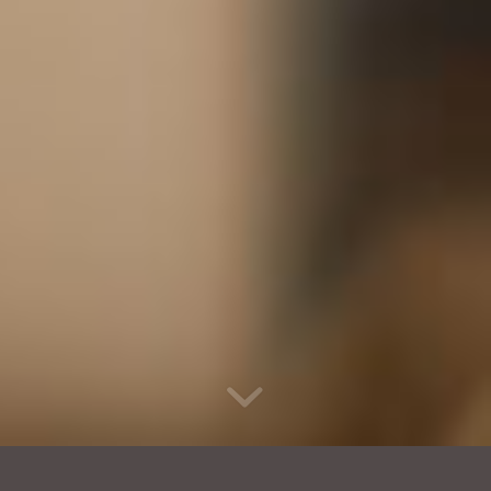
UN LABORATORIO UN PO’
FUORI DAL TEMPO
Arzigogolo è un luogo magico fatto di incontri
e conversazioni…
LABORATORIO