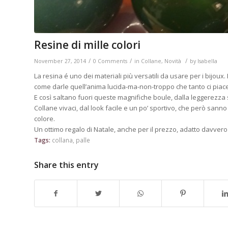
Resine di mille colori
/
/
/
November 27, 2014
0 Comments
in
Collane
,
Novità
by
Isabella
La resina é uno dei materiali più versatili da usare per i bijoux. E
come darle quell’anima lucida-ma-non-troppo che tanto ci piace
E così saltano fuori queste magnifiche boule, dalla leggerez
Collane vivaci, dal look facile e un po’ sportivo, che però sann
colore.
Un ottimo regalo di Natale, anche per il prezzo, adatto davvero 
Tags:
collana
,
palle
Share this entry