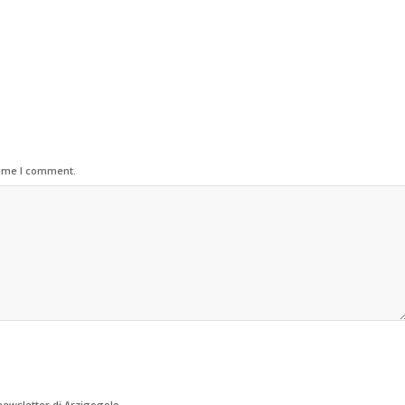
time I comment.
 newsletter di Arzigogolo