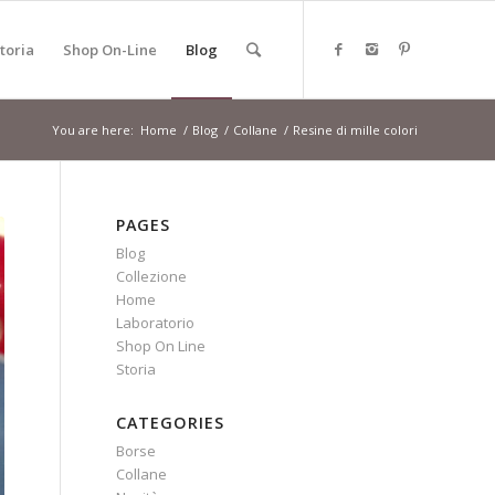
toria
Shop On-Line
Blog
You are here:
Home
/
Blog
/
Collane
/
Resine di mille colori
PAGES
Blog
Collezione
Home
Laboratorio
Shop On Line
Storia
CATEGORIES
Borse
Collane